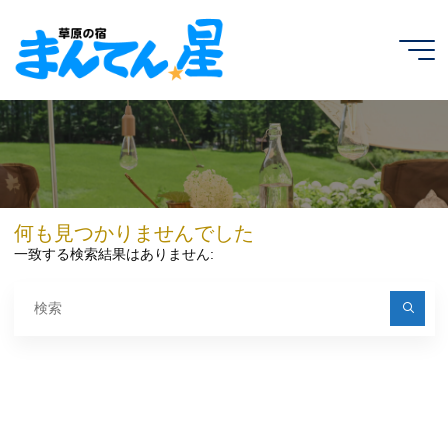
コ
ン
テ
ン
ツ
へ
ス
キ
ッ
プ
何も見つかりませんでした
一致する検索結果はありません:
検
索
対
象